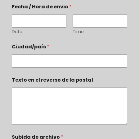
Fecha / Hora de envio
*
Date
Time
e
Ciudad/país
*
n
v
i
o
*
*
Texto en el reverso de la postal
Subida de archivo
*